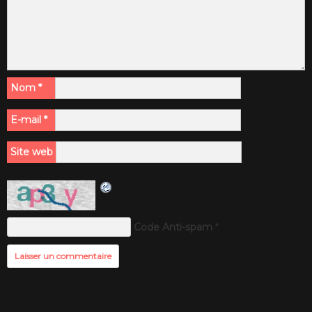
Nom
*
E-mail
*
Site web
Code Anti-spam
*