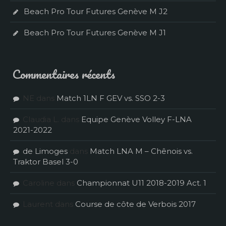
Beach Pro Tour Futures Genève M J2
Beach Pro Tour Futures Genève M J1
Commentaires récents
NE
dans
Match 1LN F GEV vs. SSO 2-3
Claudia L.
dans
Equipe Genève Volley F-LNA
2021-2022
de Limoges
dans
Match LNA M – Chênois vs.
Traktor Basel 3-0
Caroline
dans
Championnat U11 2018-2019 Act. 1
Laurent
dans
Course de côte de Verbois 2017