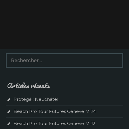
R
e
c
h
e
Articles récents
r
c
h
Protégé : Neuchâtel
e
r
Beach Pro Tour Futures Genève M J4
:
Beach Pro Tour Futures Genève M J3