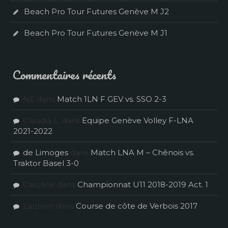
Beach Pro Tour Futures Genève M J2
Beach Pro Tour Futures Genève M J1
Commentaires récents
NE
dans
Match 1LN F GEV vs. SSO 2-3
Claudia L.
dans
Equipe Genève Volley F-LNA
2021-2022
de Limoges
dans
Match LNA M – Chênois vs.
Traktor Basel 3-0
Caroline
dans
Championnat U11 2018-2019 Act. 1
Laurent
dans
Course de côte de Verbois 2017