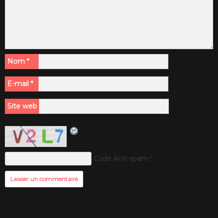
Nom
*
E-mail
*
Site web
Code Anti-spam
*