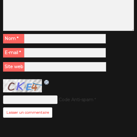
Nom
*
E-mail
*
Site web
Code Anti-spam
*