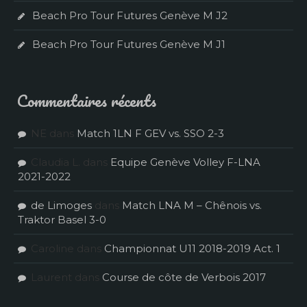
Beach Pro Tour Futures Genève M J2
Beach Pro Tour Futures Genève M J1
Commentaires récents
NE
dans
Match 1LN F GEV vs. SSO 2-3
Claudia L.
dans
Equipe Genève Volley F-LNA
2021-2022
de Limoges
dans
Match LNA M – Chênois vs.
Traktor Basel 3-0
Caroline
dans
Championnat U11 2018-2019 Act. 1
Laurent
dans
Course de côte de Verbois 2017