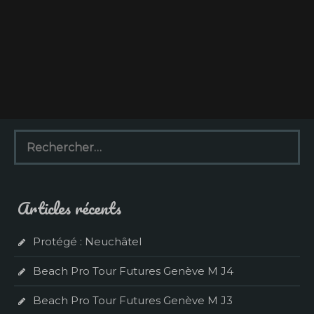
R
e
c
h
e
Articles récents
r
c
h
Protégé : Neuchâtel
e
r
Beach Pro Tour Futures Genève M J4
:
Beach Pro Tour Futures Genève M J3