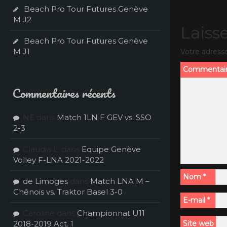
Beach Pro Tour Futures Genève
M J2
Laiss
Beach Pro Tour Futures Genève
M J1
Votre adresse
Commentai
Commentaires récents
NE
dans
Match 1LN F GEV vs. SSO
2-3
Claudia L.
dans
Equipe Genève
Volley F-LNA 2021-2022
Nom
*
de Limoges
dans
Match LNA M –
Chênois vs. Traktor Basel 3-0
E-mail
*
Caroline
dans
Championnat U11
2018-2019 Act. 1
Site web