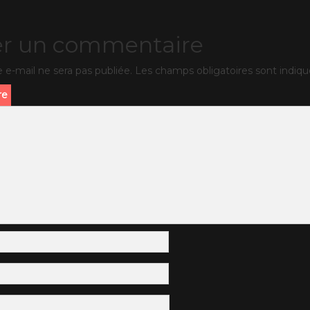
er un commentaire
 e-mail ne sera pas publiée.
Les champs obligatoires sont indiq
re