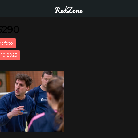
RedZone
6290
nefoto
r 19 2025