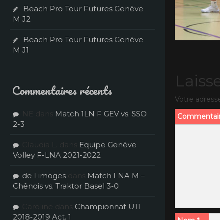
Beach Pro Tour Futures Genève
M J2
Beach Pro Tour Futures Genève
M J1
Laiss
Commentaires récents
Votre adresse
NE
dans
Match 1LN F GEV vs. SSO
Commentai
2-3
Claudia L.
dans
Equipe Genève
Volley F-LNA 2021-2022
de Limoges
dans
Match LNA M –
Chênois vs. Traktor Basel 3-0
Caroline
dans
Championnat U11
2018-2019 Act. 1