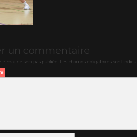
er un commentaire
 e-mail ne sera pas publiée.
Les champs obligatoires sont indiq
re