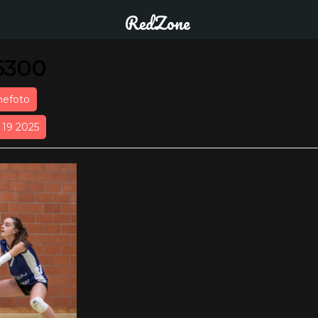
RedZone
6300
nefoto
r 19 2025