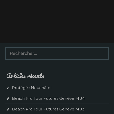
R
e
c
h
e
Articles récents
r
c
h
Protégé : Neuchâtel
e
r
Beach Pro Tour Futures Genève M J4
:
Beach Pro Tour Futures Genève M J3