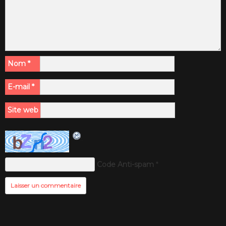
Nom
*
E-mail
*
Site web
Code Anti-spam
*