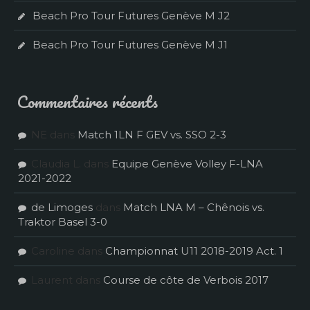
Beach Pro Tour Futures Genève M J2
Beach Pro Tour Futures Genève M J1
Commentaires récents
NE
dans
Match 1LN F GEV vs. SSO 2-3
Claudia L.
dans
Equipe Genève Volley F-LNA
2021-2022
de Limoges
dans
Match LNA M – Chênois vs.
Traktor Basel 3-0
Caroline
dans
Championnat U11 2018-2019 Act. 1
Laurent
dans
Course de côte de Verbois 2017