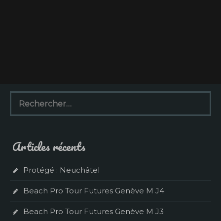
R
e
c
h
e
Articles récents
r
c
h
Protégé : Neuchâtel
e
r
Beach Pro Tour Futures Genève M J4
:
Beach Pro Tour Futures Genève M J3