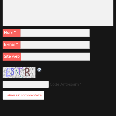
Nom
*
E-mail
*
Site web
Code Anti-spam
*