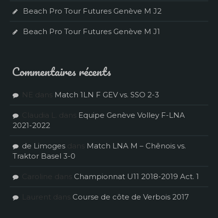
Beach Pro Tour Futures Genève M J2
Beach Pro Tour Futures Genève M J1
Commentaires récents
NE
dans
Match 1LN F GEV vs. SSO 2-3
Claudia L.
dans
Equipe Genève Volley F-LNA
2021-2022
de Limoges
dans
Match LNA M – Chênois vs.
Traktor Basel 3-0
Caroline
dans
Championnat U11 2018-2019 Act. 1
Laurent
dans
Course de côte de Verbois 2017