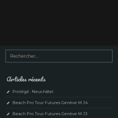
R
e
c
h
e
Articles récents
r
c
h
Protégé : Neuchâtel
e
r
Beach Pro Tour Futures Genève M J4
:
Beach Pro Tour Futures Genève M J3