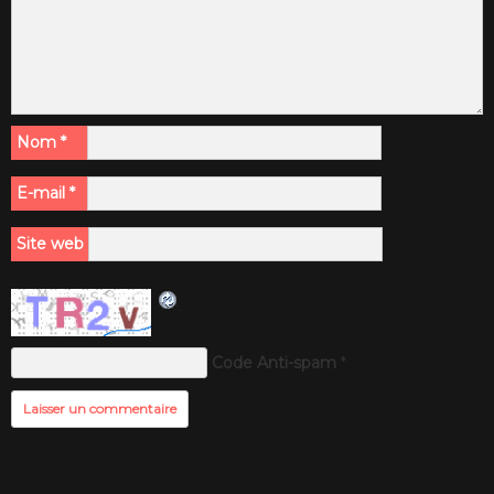
Nom
*
E-mail
*
Site web
Code Anti-spam
*