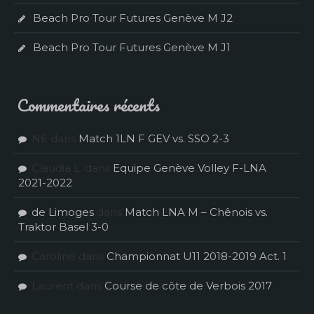
Beach Pro Tour Futures Genève M J2
Beach Pro Tour Futures Genève M J1
Commentaires récents
NE
dans
Match 1LN F GEV vs. SSO 2-3
Claudia L.
dans
Equipe Genève Volley F-LNA
2021-2022
de Limoges
dans
Match LNA M – Chênois vs.
Traktor Basel 3-0
Caroline
dans
Championnat U11 2018-2019 Act. 1
Laurent
dans
Course de côte de Verbois 2017