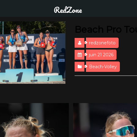
RedZone
Beach Pro To
redzonefoto
juin 21 2026
Beach-Volley