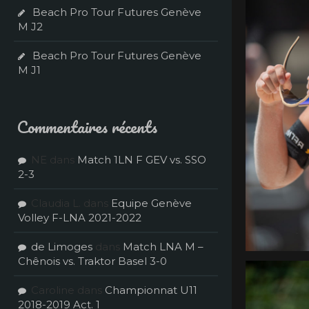
Beach Pro Tour Futures Genève
M J2
Beach Pro Tour Futures Genève
M J1
Commentaires récents
NE
dans
Match 1LN F GEV vs. SSO
2-3
Claudia L.
dans
Equipe Genève
Volley F-LNA 2021-2022
de Limoges
dans
Match LNA M –
Chênois vs. Traktor Basel 3-0
Caroline
dans
Championnat U11
2018-2019 Act. 1