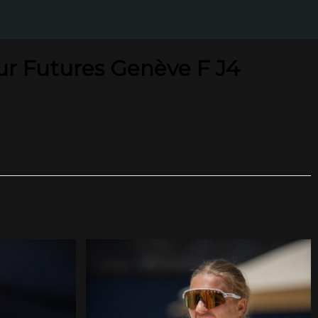
ur Futures Genève F J4